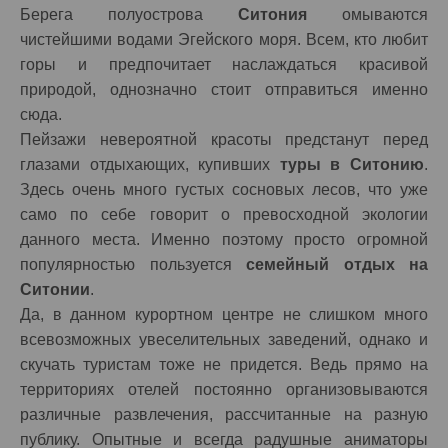
Берега полуострова
Ситония
омываются
чистейшими водами Эгейского моря. Всем, кто любит
горы и предпочитает наслаждаться красивой
природой, однозначно стоит отправиться именно
сюда.
Пейзажи невероятной красоты предстанут перед
глазами отдыхающих, купивших
туры в Ситонию
.
Здесь очень много густых сосновых лесов, что уже
само по себе говорит о превосходной экологии
данного места. Именно поэтому просто огромной
популярностью пользуется
семейный отдых на
Ситонии
.
Да, в данном курортном центре не слишком много
всевозможных увеселительных заведений, однако и
скучать туристам тоже не придется. Ведь прямо на
территориях отелей постоянно организовываются
различные развлечения, рассчитанные на разную
публику. Опытные и всегда радушные аниматоры