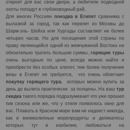
откроет для вас свои двери, а любители подводной
охоты попадут в глубоководный рай.
Для многих Россиян
поездка в Египет
сравнима с
вылазкой за город, так как перелет из Москвы до
Шарм-эль- Шейха или Хургады составляет не более
четырех часов. Но для посещения этой страны по
праву являющейся одной из жемчужиной Востока не
обязательно тратить большие суммы,
горящие туры
очень выгодные по цене, всегда можно найти и
приобрести без особых хлопот, тем более получение
визы в Египет не требуется, что очень облегчает
покупку горящего тура
, которых можно купить за
день до вылета практически за полцены. На ваш
тур
скидка
такого порядка подразумевает что уже прошел
пик сезона или же, что у отеля появилось окно для
вас. Плавать в Красном море вам не надоест никогда,
как и великолепные морепродукты и деликатесы
которых тут в изобилии, любоваться на