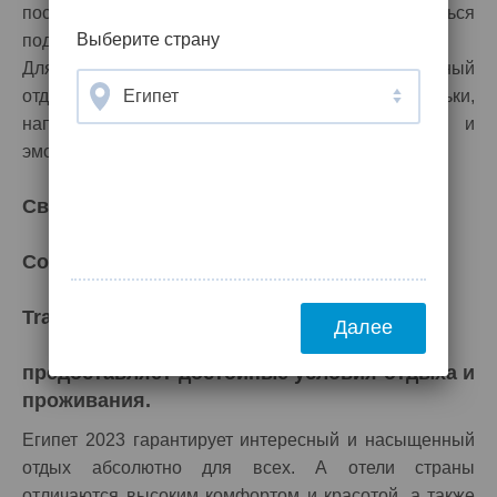
посетить эту страну, чтобы вновь любоваться
Выберите страну
подводной красотой.
Для тех, кто предпочитает семейный или одиночный
отдых, гарантируются незабываемые деньки,
Египет
наполненные восхитительными впечатлениями и
эмоциями.
Своим клиентам туроператор
Coral
Travel
Далее
предоставляет достойные условия отдыха и
проживания.
Египет 2023 гарантирует интересный и насыщенный
отдых абсолютно для всех. А отели страны
отличаются высоким комфортом и красотой, а также