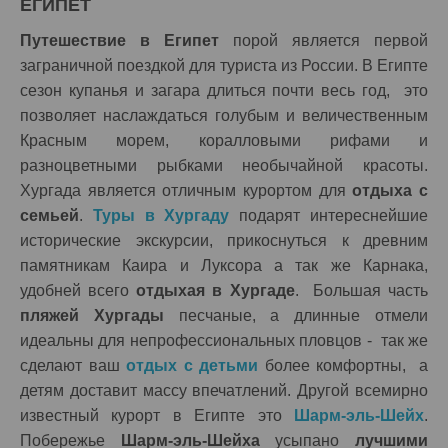
ЕГИПЕТ
Путешествие в Египет
порой является первой
заграничной поездкой для туриста из России. В Египте
сезон купанья и загара длиться почти весь год, это
позволяет наслаждаться голубым и величественным
Красным морем, коралловыми рифами и
разноцветными рыбками необычайной красоты.
Хургада является отличным курортом для
отдыха с
семьей
.
Туры в Хургаду
подарят интереснейшие
исторические экскурсии, прикоснуться к древним
памятникам Каира и Луксора а так же Карнака,
удобней всего
отдыхая в Хургаде
. Большая часть
пляжей Хургады
песчаные, а длинные отмели
идеальны для непрофессиональных пловцов - так же
сделают ваш
отдых с детьми
более комфортны, а
детям доставит массу впечатлений. Другой всемирно
известный курорт в Египте это
Шарм-эль-Шейх
.
Побережье
Шарм-эль-Шейха
усыпано
лучшими