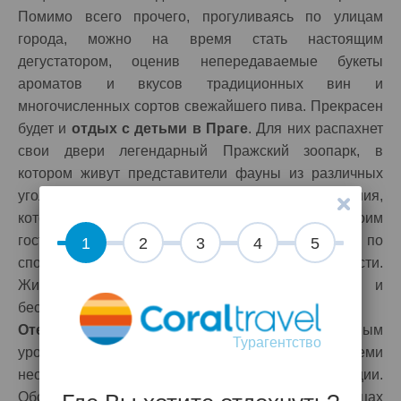
Помимо всего прочего, прогуливаясь по улицам
города, можно на время стать настоящим
дегустатором, оценив непередаваемые букеты
ароматов и вкусов традиционных вин и
многочисленных сортов свежайшего пива. Прекрасен
будет и
отдых с детьми в Праге
. Для них распахнет
свои двери легендарный Пражский зоопарк, в
котором живут представители фауны из различных
уголков мира. И это далеко не все развлечения,
которые предложит гостеприимная Прага своим
гостям. К слову, отдыхающие смогут прогуливаться по
1
2
3
4
5
спокойным улицам, не думая о своей безопасности.
Жители города абсолютно миролюбивы и
беспорядков здесь просто не бывает.
Отели Праги
предоставляют номера с повышенным
Турагентство
уровнем комфорта, которые оснащены всеми
необходимыми благами цивилизации.
Обслуживающий персонал в гостиницах