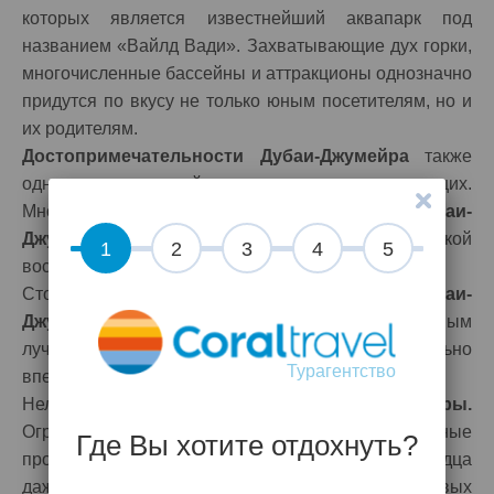
которых является известнейший аквапарк под
названием «Вайлд Вади». Захватывающие дух горки,
многочисленные бассейны и аттракционы однозначно
придутся по вкусу не только юным посетителям, но и
их родителям.
Достопримечательности Дубаи-Джумейра
также
однозначно достойны внимания отдыхающих.
Многочисленные
экскурсионные туры в Дубаи-
Джумейра
всегда пользуются высокой
1
2
3
4
5
востребованностью.
Стоит отметить, что
пляжный отдых в Дубаи-
Джумейра
среди всех эмиратов считается самым
лучшим. Да, набережная здесь действительно
Турагентство
впечатляющая.
Нельзя не вспомнить и про
отели Дубаи-Джумейры.
Огромные по площади апартаменты, оформленные
Где Вы хотите отдохнуть?
профессиональными дизайнерами, покорят сердца
даже самых избалованных и привередливых