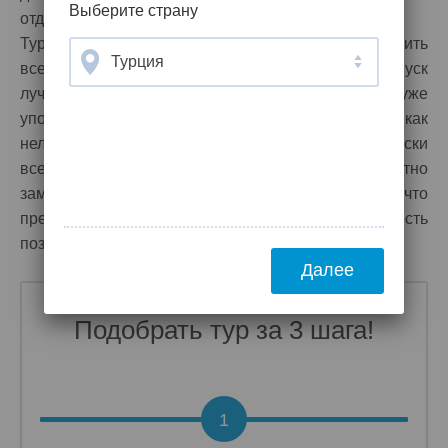
Выберите страну
отдыхающих.
Туроператор Корал Тревел будет рад предложить
Турция
всем желающим провести незабываемый отпуск
лучшие
туры в Дубаи-Джумейру
. Как мы уже
упоминали, что
отдых в Дубаи-Джумейре
никак
нельзя назвать бюджетным. Но компания практически
всегда может предложить своим клиентам невероятно
заманчивые
горящие туры в Дубаи-Джумейру
, что
предоставит им просто уникальную возможность
позволить себе посетить эту частичку рая на земле.
Далее
Подобрать тур за 3 шага!
1