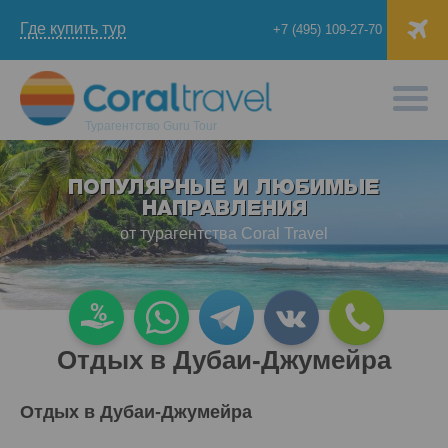
Где купить тур
+7 (495) 109-27-70
Турагентство
Guru Tour
ПОПУЛЯРНЫЕ И ЛЮБИМЫЕ
НАПРАВЛЕНИЯ
от турагентства Coral Travel
Отдых в Дубаи-Джумейра
Отдых в Дубаи-Джумейра