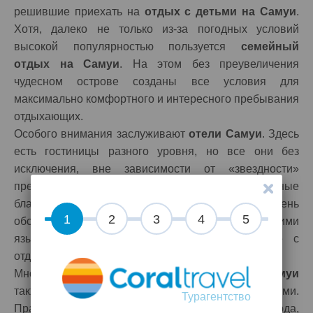
решившие приехать на
отдых с детьми на Самуи
.
Хотя, далеко не только из-за погодных условий
высокой популярностью пользуется
семейный
отдых на Самуи
. На этом без преувеличения
чудесном острове созданы все условия для
максимально комфортного и интересного пребывания
отдыхающих.
Особого внимания заслуживают
отели Самуи
. Здесь
есть гостиницы разного уровня, но все они без
исключения, вне зависимости от «звездности»
предлагают своим постояльцам превосходные
благоустроенные номера и очень достойный уровень
1
2
3
4
5
обслуживания. Весь персонал владеет несколькими
языками, что, безусловно, облегчает общение с
отдыхающими.
Многочисленные
достопримечательности Самуи
также никого не оставляют равнодушными.
Турагентство
Практически все туристы, приехавшие сюда,