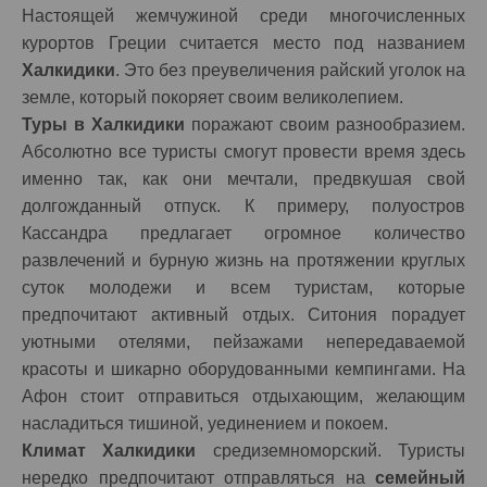
Настоящей жемчужиной среди многочисленных
курортов Греции считается место под названием
Халкидики
. Это без преувеличения райский уголок на
земле, который покоряет своим великолепием.
Туры в Халкидики
поражают своим разнообразием.
Абсолютно все туристы смогут провести время здесь
именно так, как они мечтали, предвкушая свой
долгожданный отпуск. К примеру, полуостров
Кассандра предлагает огромное количество
развлечений и бурную жизнь на протяжении круглых
суток молодежи и всем туристам, которые
предпочитают активный отдых. Ситония порадует
уютными отелями, пейзажами непередаваемой
красоты и шикарно оборудованными кемпингами. На
Афон стоит отправиться отдыхающим, желающим
насладиться тишиной, уединением и покоем.
Климат Халкидики
средиземноморский. Туристы
нередко предпочитают отправляться на
семейный