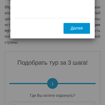
Отдых в Греции
всегда оставляет неизгладимое
впечатление того что эта страна одна из колыбелей
цивилизаций.
Туры в Грецию
насыщены
историческими памятниками и экскурсиями.
Горящие
Далее
путевки в Грецию
предоставят вам возможность
посетить лучшие исторические места этой великой
страны.
Подобрать тур за 3 шага!
1
Где Вы хотите отдохнуть?