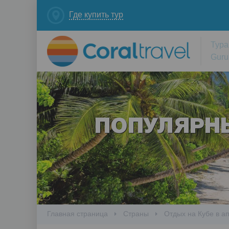
Где купить тур
Тура
Guru
ПОПУЛЯРН
Главная страница
Cтраны
Отдых на Кубе в а