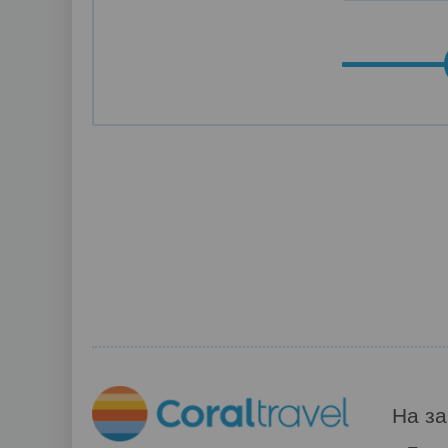
На за