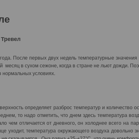
ле
 Тревел
 года. После первых двух недель температурные значения 
й месяц в сухом сежоне, когда в стране не льют дожди. По
 в нормальных условиях.
поверхность определяет разброс температур и количество 
реднем, то надо отметить, что днем здесь температура воз
ало чем отличается от дневного, он холоднее всего на пар
солнце уходит, температура окружающего воздуха довольно 
 не сказывается. Она равна +25-+27°C, что очень комфорт