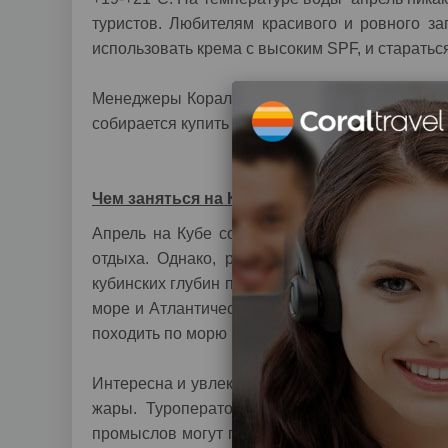
туристов. Любителям красивого и ровного за
использовать крема с высоким SPF, и стараться
Менеджеры Корал Тревел поиск тура для свои
собирается купить тур на Кубу, заранее знают, 
Чем заняться на Кубе в Апреле
Апрель на Кубе создан для развлечения на п
отдыха. Однако, размеренный отдых любят н
кубинских глубин привлекает тысячи любителе
море и Атлантический океан можно без особо
походить по морю на яхте под парусом.
Интересна и увлекательна экскурсионная прогр
жары. Туроператор Корал Тревел рекоменду
промыслов могут посетить деревню Пинар-дел