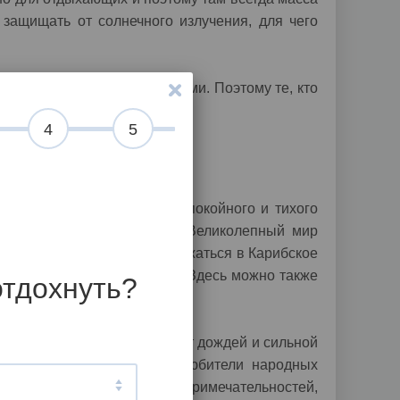
 защищать от солнечного излучения, для чего
 финансовыми возможностями. Поэтому те, кто
4
5
деро просто созданы для спокойного и тихого
тво активных развлечений. Великолепный мир
ых хищников, поэтому погружаться в Карибское
виды водных видов спорта. Здесь можно также
отдохнуть?
по стране, поскольку еще нет дождей и сильной
тес, пещеры и водопады. Любители народных
жество исторических достопримечательностей,