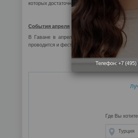
которых достаточно много в этой стране, кото
События апреля
В Гаване в апреле можно поприсутствовать 
проводится и фестиваль танцев, который длить
Телефон:
+7 (495)
Лу
Где Вы хотите
Турция