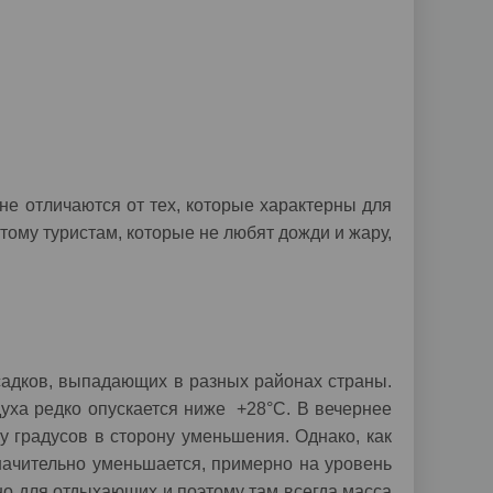
не отличаются от тех, которые характерны для
этому туристам, которые не любят дожди и жару,
осадков, выпадающих в разных районах страны.
духа редко опускается ниже +28°C. В вечернее
у градусов в сторону уменьшения. Однако, как
значительно уменьшается, примерно на уровень
но для отдыхающих и поэтому там всегда масса