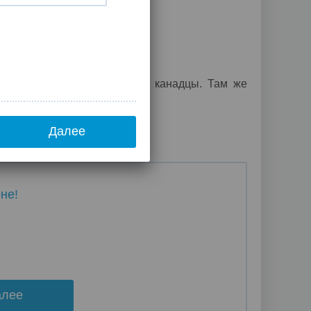
езжают ирландцы, испанцы и канадцы. Там же
ческой музыки.
Далее
не!
алее