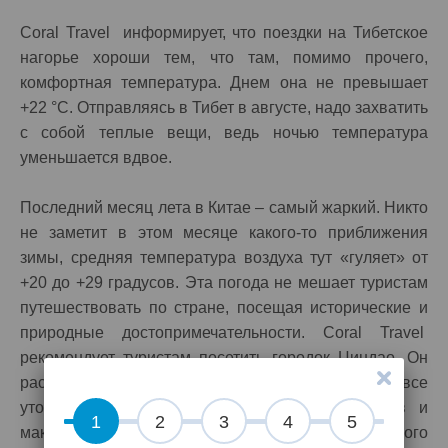
Coral Travel информирует, что поездки на Тибетское
нагорье хороши тем, что там, помимо прочего,
комфортная температура. Днем она не превышает
+22 °С. Отправляясь в Тибет в августе, надо захватить
с собой теплые вещи, ведь ночью температура
уменьшается вдвое.
Последний месяц лета в Китае – самый жаркий. Никто
не заметит в этом месяце какого-то приближения
зимы, средняя температура воздуха тут «гуляет» от
+20 до +29 градусов. Эта погода не мешает туристам
путешествовать по стране, посещая исторические и
природные достопримечательности. Coral Travel
рекомендует туристам посетить городок Циндао. Он
расположен на берегу Желтого моря. Здесь все
утопает в зелени, городок необычайно красив и
1
2
3
4
5
максимально приспособлен для качественного