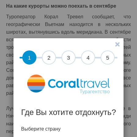
На какие курорты можно поехать в сентябре
Туроператор Корал Тревел сообщает, что
географически Вьетнам находится в нескольких
широтах, вытянувшись вдоль меридиана. В сентябре
вся территория страны находится в области
тропических дождей, однако, из-за особенностей
своего географического расположения в разных
1
2
3
4
5
районах страны сезон дождей проходит по-разному.
Coral Travel информирует, что на севере и юге
дождей бывает немного меньше, но погода там все
равно не отличается комфортом. В центральных
Турагентство
районах страны погода еще хуже.
Лучше всего отдыхать во Вьетнаме в сентябре в
Где Вы хотите отдохнуть?
Нячанге, Фантьете или Муйне. На этих курортах дожди
наименее слабые, а продолжительность солнечного
Выберите страну
периода достаточно длительная.