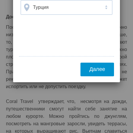
Турция
Досуг на курортах Вьетнама в сентябре
Поскольку стоимость туров в сентябре достаточно
низкая, и времени на акклиматизацию надо больше,
то, по информации Coral Travel, туристы покупают
туры на двухнедельный срок. За этот период можно
плотнее познакомиться с историей и культурой
страны, поучаствовав в некоторых экскурсиях.
Далее
Правда, планировать длительные экскурсии не
рекомендуется, поскольку погода такова, что может
испортить или не допустить поездку.
Coral Travel утверждает, что, несмотря на дожди,
путешественники смогут найти себе занятие на
любом курорте. Можно пройтись по джунглям,
посмотреть на мангровые заросли, увидеть террасы,
на которых выращивают рис. Вьетнам славиться