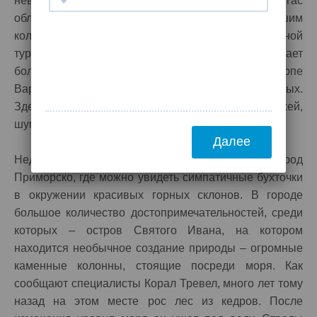
невысокими ценами. Портовый город Бургас
обладает симпатичными пляжами, большим
количеством уютных ресторанов, отличной
туристической инфраструктурой, что привлекает
большое количество туристов. Известная в Европе
Варна интересна тем, кто любит активный отдых.
Здесь невероятное число прекрасных пляжей,
шумных клубов и ресторанов.
Далее
Недалеко от границы с Турцией находится город
Приморско, где можно увидеть симпатичные бухточки
в окружении красивых горных склонов. В городе
большое количество достопримечательностей, среди
которых – остров Святого Ивана, на котором
находится необычное создание природы – огромные
каменные колонны, стоящие посреди моря. Как
сообщают специалисты Корал Тревел, много лет тому
назад на этом месте рос лес из кедров. После