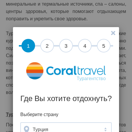
минеральные и термальные источники, спа – салоны,
центры здоровья, которые помогают отдыхающем
поправить и укрепить свое здоровье.
Турагентство Coral Travel утверждает, что болгарские
курорты - Золотые Пески и Солнечный берег отлично
1
2
3
4
5
подходят для семейного отдыха и отдыха с детьми.
Сильного волнения в пляжный сезон тут не бывает,
поэтому дети могут спокойно заниматься
виндсерфингом и кайтсерфингом, видами спорта,
которые здесь отлично развиты. Для более опытных
Турагентство
спортсменов здесь имеется залив Созополе, где
волны повыше и более глубокое дно.
Где Вы хотите отдохнуть?
Выберите страну
Туристическая Болгария
Поездки по городам Болгарии привлекают туристов
Турция