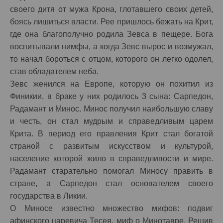
своего дитя от мужа Крона, глотавшего своих детей,
боясь лишиться власти. Рее пришлось бежать на Крит,
где она благополучно родила Зевса в пещере. Бога
воспитывали нимфы, а когда Зевс вырос и возмужал,
то начал бороться с отцом, которого он легко одолел,
став обладателем неба.
Зевс женился на Европе, которую он похитил из
Финикии, в браке у них родилось 3 сына: Сарпедон,
Радамант и Минос. Минос получил наибольшую славу
и честь, он стал мудрым и справедливым царем
Крита. В период его правления Крит стал богатой
страной с развитым искусством и культурой,
население которой жило в справедливости и мире.
Радамант старательно помогал Миносу править в
стране, а Сарпедон стал основателем своего
государства в Ликии.
О Миносе известно множество мифов: подвиг
афинского царевича Тесея, миф о Минотавре. Решив