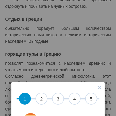
отдохнуть и побывать на чудных островах.
Отдых в Греции
обязательно порадует большим количеством
исторических памятников и великим историческим
наследием. Выгодные
горящие туры в Грецию
позволят познакомиться с наследием древних и
узнать много интересного и любопытного.
Согласно древнегреческой мифологии, этот
волшебный остров считается родиной Зевса – отца
людей и богов. Мать Зевса Рея героически спасла
своего дитя от мужа Крона, глотавшего своих детей,
1
2
3
4
5
боясь лишиться власти. Рее пришлось бежать на Крит,
где она благополучно родила Зевса в пещере. Бога
воспитывали нимфы, а когда Зевс вырос и возмужал,