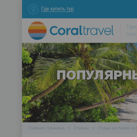
Где купить тур
Тура
Guru
ПОПУЛЯРН
Главная страница
Cтраны
Отдых на Кипре в