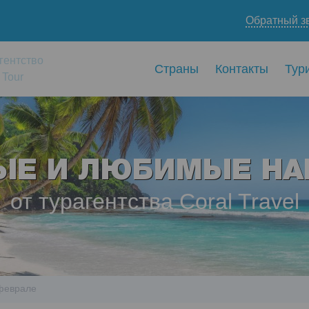
Обратный з
гентство
Страны
Контакты
Тур
 Tour
ЫЕ И ЛЮБИМЫЕ НА
от турагентства Coral Travel
 феврале