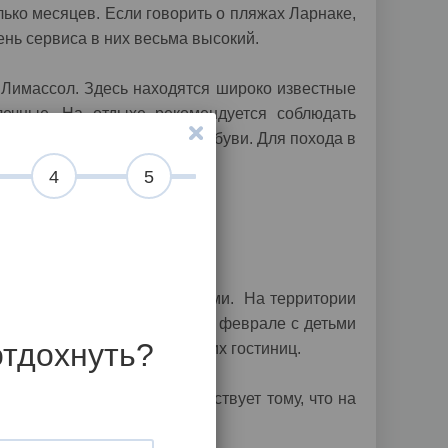
ько месяцев. Если говорить о пляжах Ларнаке,
овень сервиса в них весьма высокий.
 Лимассол. Здесь находятся широко известные
лечные. На отдыхе рекомендуется соблюдать
альных костюмах и пляжной обуви. Для похода в
4
5
проживания родителей с детьми. На территории
е блюда для детей. Отдых в феврале с детьми
отдохнуть?
полях, которые есть у многих гостиниц.
ество обслуживания способствует тому, что на
е на острове.