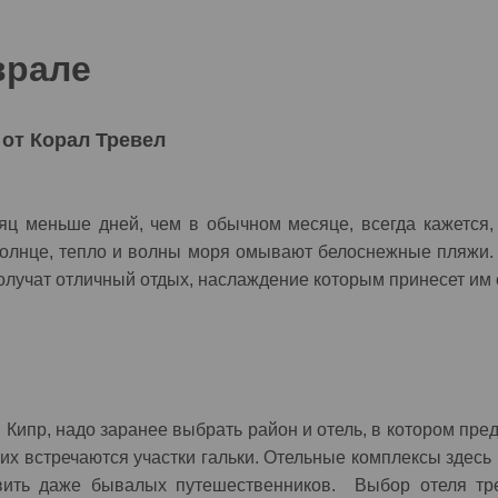
врале
 от Корал Тревел
яц меньше дней, чем в обычном месяце, всегда кажется, ч
е солнце, тепло и волны моря омывают белоснежные пляжи.
получат отличный отдых, наслаждение которым принесет им 
в Кипр, надо заранее выбрать район и отель, в котором пр
их встречаются участки гальки. Отельные комплексы здесь 
ивить даже бывалых путешественников. Выбор отеля тре