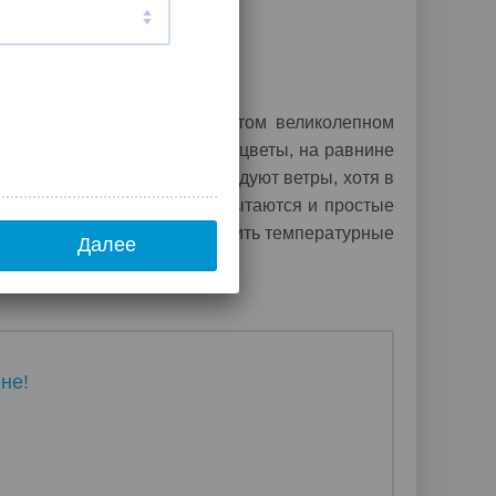
 пробуждение природы на этом великолепном
клонах гор начинают цвести цветы, на равнине
таточно часто идут дожди и дуют ветры, хотя в
ржи», но окунуться в нее пытаются и простые
ером – свитер. Помочь сгладить температурные
Далее
не!