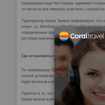
проживания надо без спешки, вдумчиво и серь
то песок на них темноват, участков с галькой н
Туроператор Корал Тревел информирует, что 
отели Le Meridien и Amathus, обладающие 
определенные правила, которые приняты в этих
ресторан мужчины должны привести себе на от
Где остановиться
По информации Турагентства Coral Travel, на
отелей установлены различные водные аттрак
будет веселым и увлекательным. Любители игры
Приятно и то, что цены на отдых на Кипре в 
Кипре многие влюбленные пары устраивают це