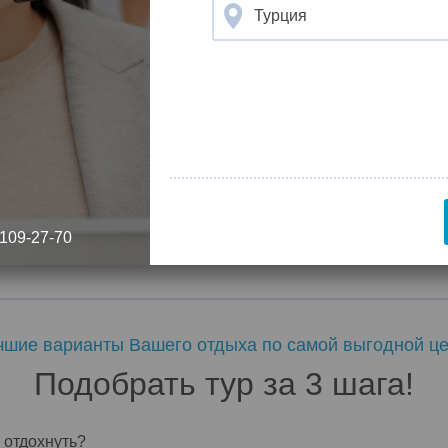
Турция
погоду на Кипре сообщают, что в феврале начинается
наменательное зрелище, поражающее своей красотой. На с
прогревается до +20 градусов тепла. Весной на Кипре дос
 море в феврале только закаленные годами тренировок «мо
отдыхающим днем потребуется солнцезащитный крем, а веч
местная кухня.
 109-27-70
чшие варианты Вашего отдыха по самой выгодной це
Подобрать тур за 3 шага!
 отдохнуть?