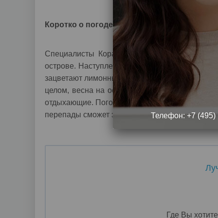
Коротко о погоде
Специалисты Корал Тревел, отслеживающие 
острове. Наступление весны на Кипре – это з
зацветают лимонные деревья и жасмин. Воздух 
целом, весна на острове теплая. Купаются в
отдыхающие. Погода в это время такова, что 
перепады сможет знаменитое кипрское вино и 
Телефон:
+7 (495)
Лу
Где Вы хотите