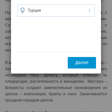
обязательно. Достаточно взять только летний набор.
Турция
На острове Кипр с размахом отмечают праздник 1
мая. Люди выходят на природу, устраивают пикники.
Сотрудники Корал Тревел предупреждают о
соблюдении осторожности – в это время змеи,
которые водятся на острове, устраивают брачные
игры и становятся агрессивными. Ходить по
незнакомым местам без гида не рекомендуется.
Далее
В конце месяца здесь проводится фестиваль цветов –
Анфестерия. Он известен с древности, когда его
посвящали богу Динису, который отвечал за
плодородие, растительность и виноделие. Мастера –
флористы создают замечательные произведения из
цветов – композиции, букеты и пано. Заканчивается
праздник парадом цветов .