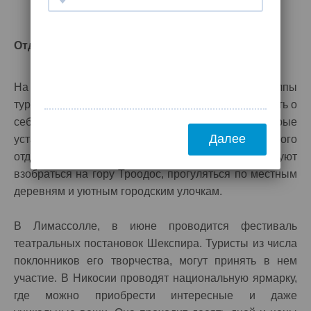
Отдых на Кипре в июне
На пляжи Кипра в июне начинают приезжать толпы
туристов. Жару, которая начинает серьезно заявлять о
себе, помогают перенести кондиционеры, которые
Далее
установлены практически везде. Помимо пляжного
отдыха, сотрудники Корал Тревел рекомендуют
взобраться на гору Троодос, прогуляться по местным
деревням и уютным городским улочкам.
В Лимассолле, в июне проводится фестиваль
театральных постановок Шекспира. Туристы из числа
поклонников его творчества, могут принять в нем
участие. В Никосии проводят национальную ярмарку,
где можно приобрести интересные и даже