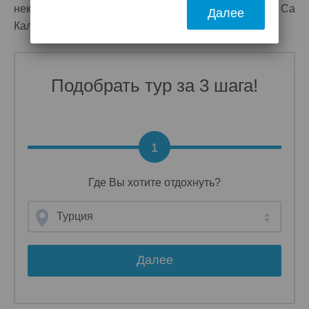
некрополь Гора Мельниц, финикийские руины Са
Далее
Калета, памятник Старого Города им т.д.
Подобрать тур за 3 шага!
1
Где Вы хотите отдохнуть?
Турция
Далее