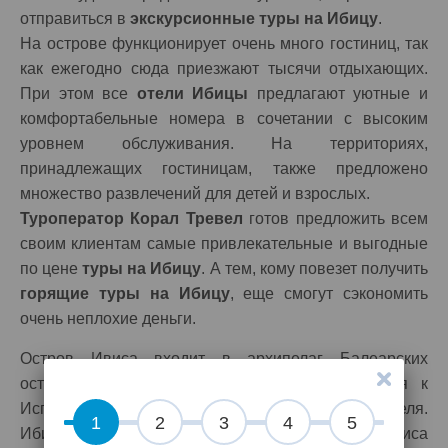
отправиться в
экскурсионные туры на Ибицу
.
На острове функционирует очень много гостиниц, так
как ежегодно сюда приезжают тысячи отдыхающих.
При этом все
отели Ибицы
предлагают уютные и
комфортабельные номера в сочетании с высоким
уровнем обслуживания. На территориях,
принадлежащих гостиницам, также предложено
множество развлечений для детей и взрослых.
Туроператор Корал Тревел
готов предложить всем
своим клиентам самые привлекательные и выгодные
по цене
туры на Ибицу
. А тем, кому повезет получить
горящие туры на Ибицу
, еще смогут сэкономить
очень неплохие деньги.
Остров Ивиса входит в архипелаг Балеарских
островов в Средиземном море. Он относится к
Испании. На острове проживает 133702 жителя.
1
2
3
4
5
Ибица занимает площадь в 571,04 кв.км. Город Ивиса