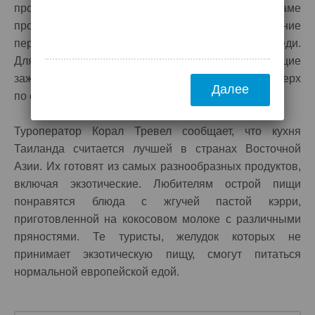
прошагать более 300 ступеней вверх. В храме
проводятся буддийские праздники. Это рождение
первого Будды и дата годовщины первой проповеди.
Для того, чтобы отметить эти даты, верующие
зажигают свечи и с ними в руках поднимаются вверх
Далее
по ступеням.
Туроператор Корал Тревел сообщает, что кухня
Таиланда считается лучшей в странах Восточной
Азии. Их готовят из самых разнообразных продуктов,
включая экзотические. Любителям острой пищи
понравятся блюда с жгучей пастой кэрри,
приготовленной на кокосовом молоке с различными
пряностями. Те туристы, желудок которых не
принимает экзотическую пищу, смогут питаться
нормальной европейской едой.