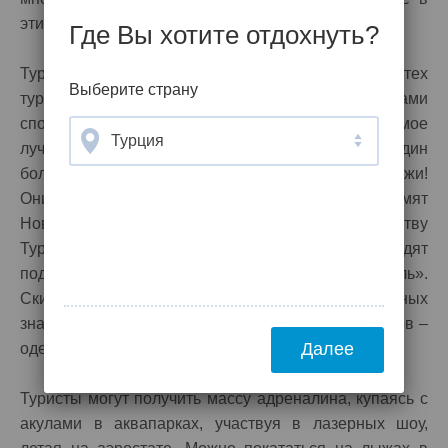
этих местах просто замечательный.
Где Вы хотите отдохнуть?
Турагентство Корал Тревел предлагает для тех
Выберите страну
туристов, которые не увлекаются водными видами
спорта, различные экскурсии. Зима – это самое
Турция
лучшее время для этого вида развлечений. Еще один
большой плюс отдыха в январе – это распродажи!
Они начинаются сразу после того, как отшумят
Новогодние праздники. В Дубае, по свидетельству
Туроператора Корал Тревел, распродажи проходят
под названием «Дубайский Торговый Фестиваль».
Скидки на бренды на нем могут достигать огромных
значений, причем они касаются всех видов товаров –
Далее
одежды, электроники, бытовых изделий.
Туристы могут получить массу адреналина, купаясь с
акулами в аквапарках, участвуя в лазерных шоу,