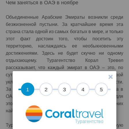
Чем заняться в ОАЭ в ноябре
Объединенные Арабские Эмираты возникли среди
безжизненной пустыни. За кратчайшее время эта
страна стала одной из самых богатых в мире, и только
этот факт достоин того, чтобы посетить эту
территорию, наслаждаясь ее необыкновенными
достижениями. Здесь не будет скучно ни одному
отдыхающему. Турагентство Корал Тревел
рассказывает, что каждый эмират в ОАЭ – это, по
сути, отдельная страна, имеющая свои законы, свой
уклад жизни, традиции и национальные особенности.
За те несколько дней, пока будет длиться поездка в
1
2
3
4
5
ОАЭ, осмотреть всю страну просто невозможно, для
этого надо сделать несколько туров, и в каждом из них
найдется, чем удивить любого путешественника.
Турагентство
Турагентство Корал Тревел составит туристам такую